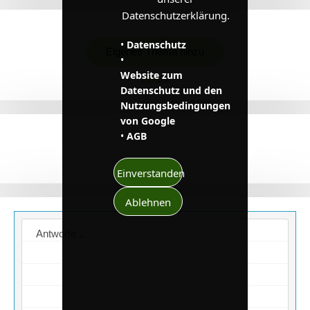
Datenschutzerklärung.
•
Datenschutz
Eigenes Thema hinzu
•
Website zum
Zurück
Datenschutz und den
Nutzungsbedingungen
von Google
•
AGB
Einverstanden
Ablehnen