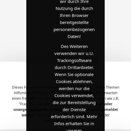
wir durch Ihre
Nutzung die durch
Ihren Browser
bereitgestellte
personenbezogenen
Daten!
Des Weiteren
verwenden wir u.U.
Trackingsoftware
durch Drittanbieter.
??????
Wenn Sie optionale
Cookies ablehnen,
Dieses Forum ist zum freien Erfahrungsaustausch zu den Themen
werden nur die
Hilfsmittel und Pflege und allem, was dazu gehört. Wir erwarten
Cookies verwendet,
einen freundlichen und respektvollen Umgang. Antworten wie z.B.
die zur Bereitstellung
"Frag doch Google" sind hier nicht erwünscht.
Spam oder
der Dienste
unangemessene Nachrichten müssen durch euch gemeldet
werden.
Wir können keine ständige Überwachung der
erforderlich sind. Mehr
Nachrichten garantieren!
Infos erhalten Sie in
unserer