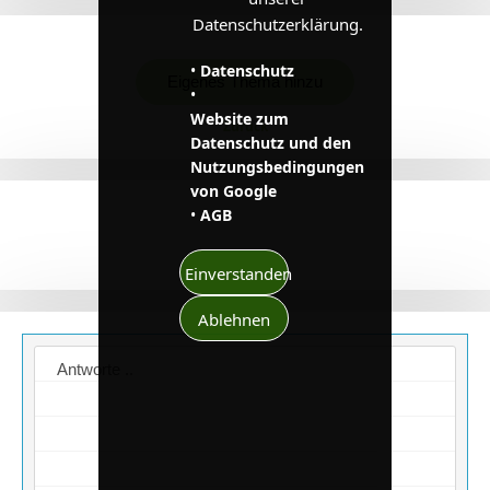
Datenschutzerklärung.
•
Datenschutz
Eigenes Thema hinzu
•
Website zum
Zurück
Datenschutz und den
Nutzungsbedingungen
von Google
•
AGB
Einverstanden
Ablehnen