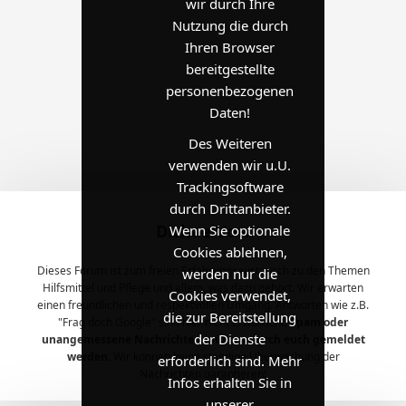
wir durch Ihre
Nutzung die durch
Ihren Browser
bereitgestellte
personenbezogenen
Daten!
Des Weiteren
verwenden wir u.U.
Trackingsoftware
durch Drittanbieter.
DichaelVow
Wenn Sie optionale
Cookies ablehnen,
Dieses Forum ist zum freien Erfahrungsaustausch zu den Themen
werden nur die
Hilfsmittel und Pflege und allem, was dazu gehört. Wir erwarten
Cookies verwendet,
einen freundlichen und respektvollen Umgang. Antworten wie z.B.
die zur Bereitstellung
"Frag doch Google" sind hier nicht erwünscht.
Spam oder
der Dienste
unangemessene Nachrichten müssen durch euch gemeldet
werden.
Wir können keine ständige Überwachung der
erforderlich sind. Mehr
Nachrichten garantieren!
Infos erhalten Sie in
unserer