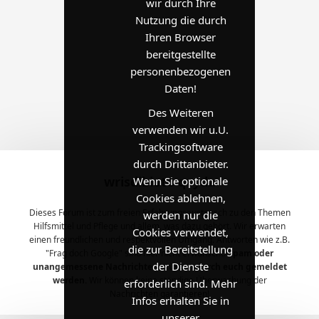
wir durch Ihre
Nutzung die durch
Ihren Browser
bereitgestellte
personenbezogenen
Daten!
Des Weiteren
verwenden wir u.U.
Trackingsoftware
durch Drittanbieter.
wrisdibioto qvyda
Wenn Sie optionale
Cookies ablehnen,
Dieses Forum ist zum freien Erfahrungsaustausch zu den Themen
werden nur die
Hilfsmittel und Pflege und allem, was dazu gehört. Wir erwarten
Cookies verwendet,
einen freundlichen und respektvollen Umgang. Antworten wie z.B.
die zur Bereitstellung
"Frag doch Google" sind hier nicht erwünscht.
Spam oder
der Dienste
unangemessene Nachrichten müssen durch euch gemeldet
werden.
Wir können keine ständige Überwachung der
erforderlich sind. Mehr
Nachrichten garantieren!
Infos erhalten Sie in
unserer