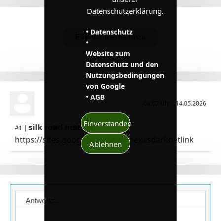
Datenschutzerklärung.
•
Datenschutz
Eigenes Thema hinzu
•
Website zum
Zurück
Datenschutz und den
Nutzungsbedingungen
von Google
•
AGB
09:02 Uhr - 14.05.2026
Einverstanden
silk road market
#1 |
https://sites.google.com/view/nexusdarknetlink
Ablehnen