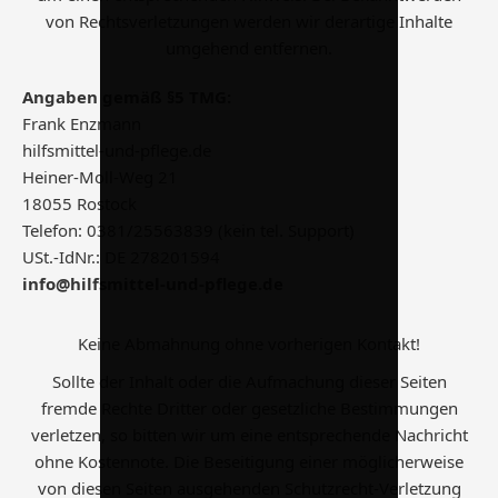
von Rechtsverletzungen werden wir derartige Inhalte
umgehend entfernen.
Angaben gemäß §5 TMG:
Frank Enzmann
hilfsmittel-und-pflege.de
Heiner-Moll-Weg 21
18055 Rostock
Telefon: 0381/25563839 (kein tel. Support)
USt.-IdNr.: DE 278201594
info@hilfsmittel-und-pflege.de
Keine Abmahnung ohne vorherigen Kontakt!
Sollte der Inhalt oder die Aufmachung dieser Seiten
fremde Rechte Dritter oder gesetzliche Bestimmungen
verletzen, so bitten wir um eine entsprechende Nachricht
ohne Kostennote. Die Beseitigung einer möglicherweise
von diesen Seiten ausgehenden Schutzrecht-Verletzung