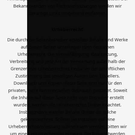
Bekanntwerden von Rechtsverletzungen werden wir
derartige Links umgehend entfernen.
Urheberrecht
Die durch die Seitenbetreiber erstellten Inhalte und Werke
auf diesen Seiten unterliegen dem deutschen
Urheberrecht. Die Vervielfältigung, Bearbeitung,
Verbreitung und jede Art der Verwertung außerhalb der
Grenzen des Urheberrechtes bedürfen der schriftlichen
Zustimmung des jeweiligen Autors bzw. Erstellers.
Downloads und Kopien dieser Seite sind nur für den
privaten, nicht kommerziellen Gebrauch gestattet. Soweit
die Inhalte auf dieser Seite nicht vom Betreiber erstellt
wurden, werden die Urheberrechte Dritter beachtet.
Insbesondere werden Inhalte Dritter als solche
gekennzeichnet. Sollten Sie trotzdem auf eine
Urheberrechtsverletzung aufmerksam werden, bitten wir
um einen entsprechenden Hinweis. Bei Bekanntwerden