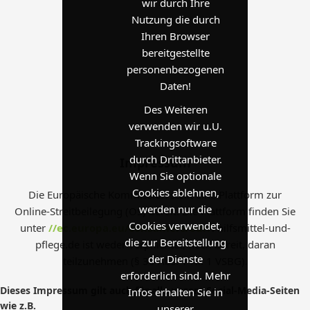
wir durch Ihre
Nutzung die durch
Ihren Browser
bereitgestellte
personenbezogenen
Daten!
Des Weiteren
verwenden wir u.U.
Trackingsoftware
durch Drittanbieter.
Impressum
Wenn Sie optionale
Cookies ablehnen,
Die Europäische Kommission stellt eine Plattform zur
werden nur die
Online-Streitbeilegung (OS) bereit. Die Plattform finden Sie
Cookies verwendet,
unter
//ec.europa.eu/consumers/odr/
! hilfsmittel-und-
die zur Bereitstellung
pflege.de ist weder verpflichtet, noch bereit, daran
der Dienste
teilzunehmen (§ 36 Abs. 1 Nr. 1 VSBG).
erforderlich sind. Mehr
Dieses Impressum gilt auch für alle unsere Social-Media-Seiten
Infos erhalten Sie in
wie z.B.
unserer