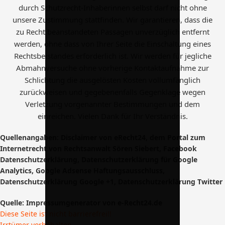
durch Schutzrecht-Inhaberinnen selbst darf nicht ohne
unsere Zustimmung stattfinden. Wir garantieren, dass die
zu Recht beanstandeten Passagen unverzüglich entfernt
werden, ohne dass von Ihrer Seite die Einschaltung eines
Rechtsbeistandes erforderlich ist. Wir werden für jegliche
Abmahnversuche ohne vorherige Kontaktaufnahme zur
Schlichtung die ausgelösten Kosten vollumfänglich
zurückweisen und gegebenenfalls Gegenklage wegen
Verletzung vorgenannter Bestimmungen und dem
einreichen. Vielen Dank für Ihr Verständnis.
Quellenangaben:
Disclaimer
von eRecht24, dem Portal zum
Internetrecht von Rechtsanwalt Sören Siebert,
Facebook
Datenschutzerklärung
,
Datenschutzerklärung für Google
Analytics
,
Google Adsense Haftungsausschluss
,
Datenschutzerklärung Google +1
,
Datenschutzerklärung Twitter
Quelle: Impressumgenerator
von e-Recht24.de
Diese Seite ist nicht barrierefrei!!
Irrtümer vorbehalten.