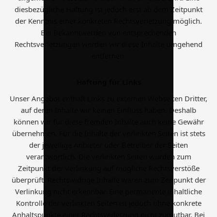
diesbezügliche Haftung ist jedoch erst ab dem Zeitpunkt
der Kenntnis einer konkreten Rechtsverletzung möglich.
Bei Bekanntwerden von entsprechenden
Rechtsverletzungen werden wir diese Inhalte umgehend
entfernen.
Haftung für Links
Unser Angebot enthält Links zu externen Webseiten Dritter,
auf deren Inhalte wir keinen Einfluss haben. Deshalb
können wir für diese fremden Inhalte auch keine Gewähr
übernehmen. Für die Inhalte der verlinkten Seiten ist stets
der jeweilige Anbieter oder Betreiber der Seiten
verantwortlich. Die verlinkten Seiten wurden zum
Zeitpunkt der Verlinkung auf mögliche Rechtsverstöße
überprüft. Rechtswidrige Inhalte waren zum Zeitpunkt der
Verlinkung nicht erkennbar. Eine permanente inhaltliche
Kontrolle der verlinkten Seiten ist jedoch ohne konkrete
Anhaltspunkte einer Rechtsverletzung nicht zumutbar. Bei