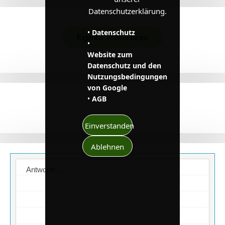
Datenschutzerklärung.
•
Datenschutz
Eigenes Thema hinzu
•
Website zum
Zurück
Datenschutz und den
Nutzungsbedingungen
von Google
•
AGB
Einverstanden
Ablehnen