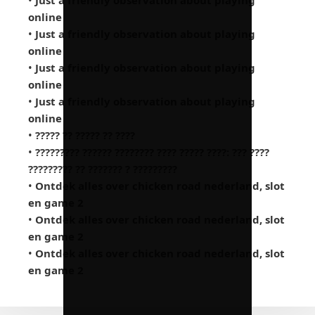
•
Just a friendly observation about playing
online
•
Just a friendly observation about playing
online
•
Just a friendly observation about playing
online
•
Just a friendly observation about playing
online
•
????? ?? ????? ?? ????
•
????????? ?????? ???????? ???? ????? ????: ??? ????
????????? ?? ??????? ? ?????????
•
Ontdek alles over chicken road nederland, slot
en game 2
•
Ontdek alles over chicken road nederland, slot
en game 2
•
Ontdek alles over chicken road nederland, slot
en game 2