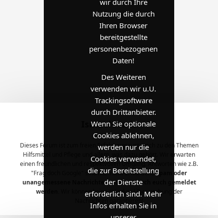
wir durch Ihre
Nutzung die durch
Ihren Browser
bereitgestellte
personenbezogenen
Daten!
Des Weiteren
verwenden wir u.U.
Trackingsoftware
durch Drittanbieter.
IsmaelOrads
Wenn Sie optionale
Cookies ablehnen,
Dieses Forum ist zum freien Erfahrungsaustausch zu den Themen
werden nur die
Hilfsmittel und Pflege und allem, was dazu gehört. Wir erwarten
Cookies verwendet,
einen freundlichen und respektvollen Umgang. Antworten wie z.B.
die zur Bereitstellung
"Frag doch Google" sind hier nicht erwünscht.
Spam oder
der Dienste
unangemessene Nachrichten müssen durch euch gemeldet
werden.
Wir können keine ständige Überwachung der
erforderlich sind. Mehr
Nachrichten garantieren!
Infos erhalten Sie in
unserer