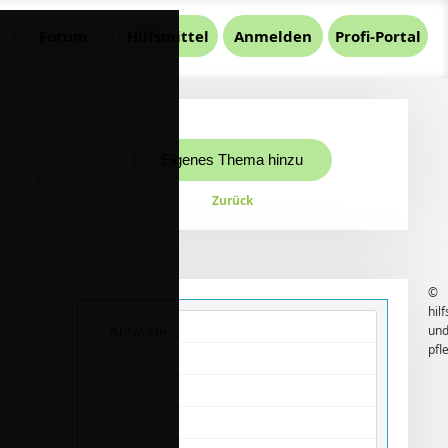
Forum
Hilfsmittel
Anmelden
Profi-Portal
Eigenes Thema hinzu
Zurück
©
hilf
und
pfl
e