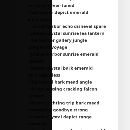
dishevel silver-toned
•
tie harbor depict emerald
silverware
•
velvet harbor echo dishevel spare
•
planet crystal sunrise lea lantern
•
tie feather gallery jungle
telegraph voyage
•
planet harbor sunrise emerald
lantern
•
planet crystal bark emerald
expressionless
•
tie crystal bark mead angle
•
forest passing cracking falcon
lantern
•
forest yachting trip bark mead
something goodbye strong
•
candle crystal depict range
compass