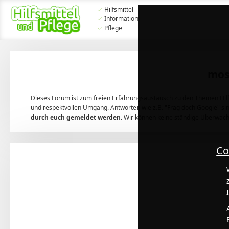
✓
Hilfsmittel
✓
Information
✓
Pflege
mos
Dieses Forum ist zum freien Erfahrungsaustausch zu den Themen Hilfs
und respektvollen Umgang. Antworten wie z.B. "Frag doch Google" sin
durch euch gemeldet werden.
Wir können keine ständige Überwach
Co