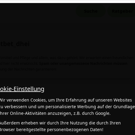
Suche
Ratgeber
tbet_dhei
mittel und Pflege und allem, was dazu gehört. Wir erwarten einen freundlichen
d hier nicht erwünscht.
Spam oder unangemessene Nachrichten müssen
ung der Nachrichten garantieren!
okie-Einstellung
Wir verwenden Cookies, um Ihre Erfahrung auf unseren Websites
zu verbessern und um personalisierte Werbung auf der Grundlag
Ihrer Online-Aktivitäten anzuzeigen, z.B. durch Google.
Außerdem erheben wir durch Ihre Nutzung die durch Ihren
Browser bereitgestellte personenbezogenen Daten!