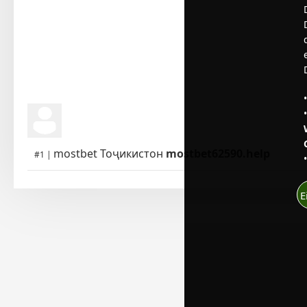
mostbet Тоҷикистон
mostbet62590.help
#1 |
E