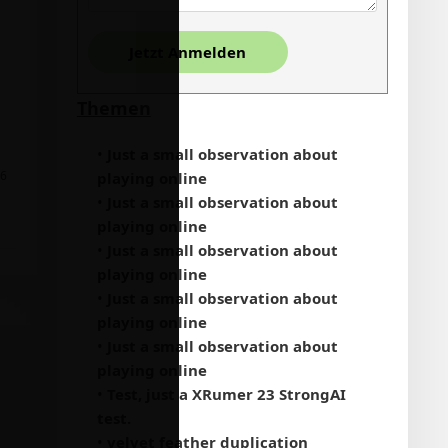
Jetzt Anmelden
Themen
•
Just a small observation about
26
playing online
•
Just a small observation about
playing online
•
Just a small observation about
playing online
•
Just a small observation about
playing online
•
Just a small observation about
playing online
•
Test, just a XRumer 23 StrongAI
test.
•
velvet feather duplication