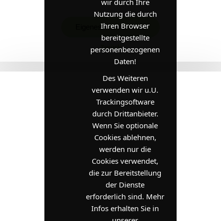
wir durch Ihre
Nutzung die durch
Ihren Browser
Eigenes Thema hinzu
bereitgestellte
Zurück
personenbezogenen
Daten!
Des Weiteren
verwenden wir u.U.
Trackingsoftware
durch Drittanbieter.
Wenn Sie optionale
Cookies ablehnen,
werden nur die
Cookies verwendet,
die zur Bereitstellung
der Dienste
erforderlich sind. Mehr
Infos erhalten Sie in
unserer