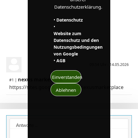
Datenschutzerklärung.
•
Datenschutz
•
Website zum
Datenschutz und den
Nutzungsbedingungen
von Google
•
AGB
09:54 Uhr - 14.05.2026
Einverstanden
nexus market link
#1 |
https://sites.google.com/view/nexusmarketplace
Ablehnen