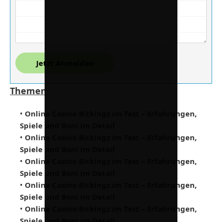
Jetzt Anmelden
Themen
•
Online Casino Bitkingz im Test – Erfahrungen,
Spiele und Boni im Detail
•
Online Casino Bitkingz im Test – Erfahrungen,
Spiele und Boni im Detail
•
Online Casino Bitkingz im Test – Erfahrungen,
Spiele und Boni im Detail
•
Online Casino Bitkingz im Test – Erfahrungen,
Spiele und Boni im Detail
•
Online Casino Bitkingz im Test – Erfahrungen,
Spiele und Boni im Detail