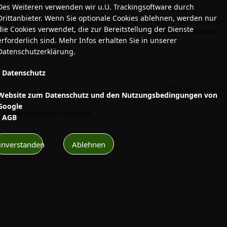
Des Weiteren verwenden wir u.U. Trackingsoftware durch
Drittanbieter. Wenn Sie optionale Cookies ablehnen, werden nur
mittel und Pflege und allem, was dazu gehört. Wir erwarten einen freundlichen
die Cookies verwendet, die zur Bereitstellung der Dienste
d hier nicht erwünscht.
Spam oder unangemessene Nachrichten müssen
erforderlich sind. Mehr Infos erhalten Sie in unserer
ung der Nachrichten garantieren!
Datenschutzerklärung.
•
Datenschutz
•
09:55 Uhr - 14.05.20
Website zum Datenschutz und den Nutzungsbedingungen von
Google
m/view/nexusmarketplace
•
AGB
inverstanden
Ablehnen