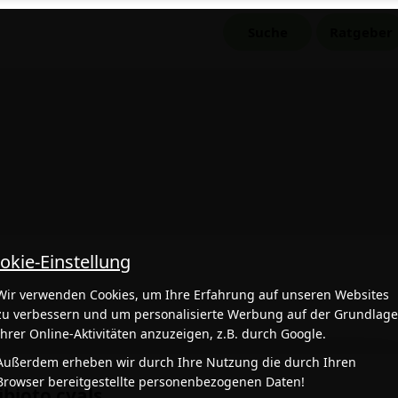
Suche
Ratgeber
okie-Einstellung
Wir verwenden Cookies, um Ihre Erfahrung auf unseren Websites
zu verbessern und um personalisierte Werbung auf der Grundlag
Ihrer Online-Aktivitäten anzuzeigen, z.B. durch Google.
Außerdem erheben wir durch Ihre Nutzung die durch Ihren
Browser bereitgestellte personenbezogenen Daten!
ibioto cvals