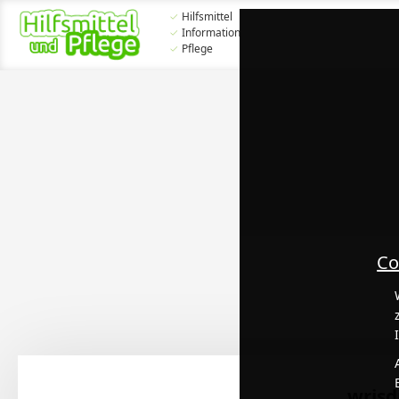
✓
Hilfsmittel
✓
Information
✓
Pflege
Co
wrisd