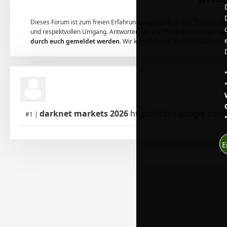
Dieses Forum ist zum freien Erfahrungsaustausch zu den Themen Hilfs
und respektvollen Umgang. Antworten wie z.B. "Frag doch Google" sin
durch euch gemeldet werden.
Wir können keine ständige Überwach
darknet markets 2026
https://sites.google.co
#1 |
E