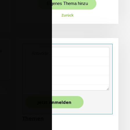
Eigenes Thema hinzu
Zurück
26
Jetzt Anmelden
Themen