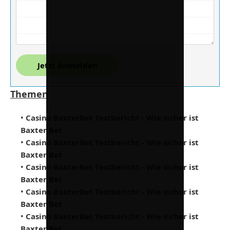
Jetzt Anmelden
Themen
•
Casino BaxterBet Testbericht - Wie sicher ist
Baxter Bet
•
Casino BaxterBet Testbericht - Wie sicher ist
Baxter Bet
•
Casino BaxterBet Testbericht - Wie sicher ist
Baxter Bet
•
Casino BaxterBet Testbericht - Wie sicher ist
Baxter Bet
•
Casino BaxterBet Testbericht - Wie sicher ist
Baxter Bet