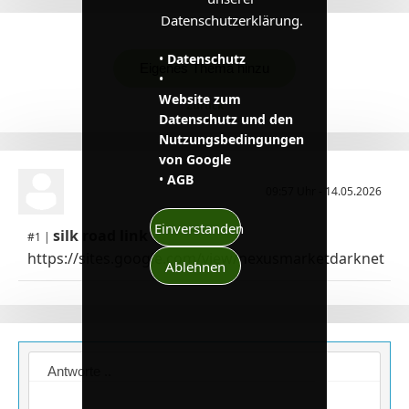
Datenschutzerklärung.
•
Datenschutz
Eigenes Thema hinzu
•
Website zum
Zurück
Datenschutz und den
Nutzungsbedingungen
von Google
•
AGB
09:57 Uhr - 14.05.2026
Einverstanden
silk road link
#1 |
https://sites.google.com/view/nexusmarketdarknet
Ablehnen