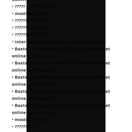
•
????? ?? ????? ?? ????
•
mostbet_vuma
•
?????????? ?? ?????
•
?????????? ?? ?????
•
?????????? ?? ?????
•
interval crystal sunrise compass lantern
•
Baxterbet Bewertung 2026: Wie baxterbet
online zuverlassig?
•
Baxterbet Bewertung 2026: Wie baxterbet
online zuverlassig?
•
Baxterbet Bewertung 2026: Wie baxterbet
online zuverlassig?
•
Baxterbet Bewertung 2026: Wie baxterbet
online zuverlassig?
•
Baxterbet Bewertung 2026: Wie baxterbet
online zuverlassig?
•
mostbet_dmer
•
?????????