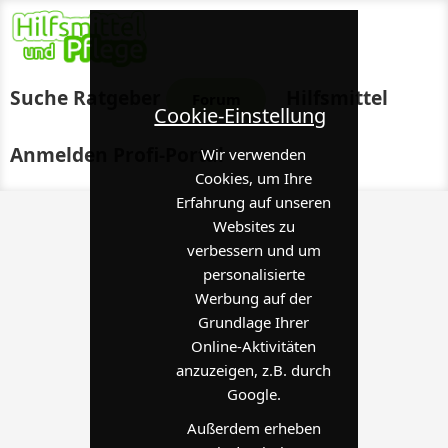
Suche
Ratgeber
Hilfsmittel
Forum
Cookie-Einstellung
Anmelden
Profi-Portal
Wir verwenden
Cookies, um Ihre
Erfahrung auf unseren
Websites zu
verbessern und um
personalisierte
Werbung auf der
Grundlage Ihrer
Online-Aktivitäten
anzuzeigen, z.B. durch
Google.
Außerdem erheben