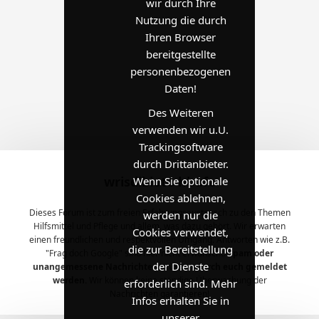
wir durch Ihre
Nutzung die durch
Ihren Browser
bereitgestellte
personenbezogenen
Daten!
Des Weiteren
verwenden wir u.U.
Trackingsoftware
durch Drittanbieter.
wrisdibioto hbufe
Wenn Sie optionale
Cookies ablehnen,
Dieses Forum ist zum freien Erfahrungsaustausch zu den Themen
werden nur die
Hilfsmittel und Pflege und allem, was dazu gehört. Wir erwarten
Cookies verwendet,
einen freundlichen und respektvollen Umgang. Antworten wie z.B.
die zur Bereitstellung
"Frag doch Google" sind hier nicht erwünscht.
Spam oder
der Dienste
unangemessene Nachrichten müssen durch euch gemeldet
werden.
Wir können keine ständige Überwachung der
erforderlich sind. Mehr
Nachrichten garantieren!
Infos erhalten Sie in
unserer