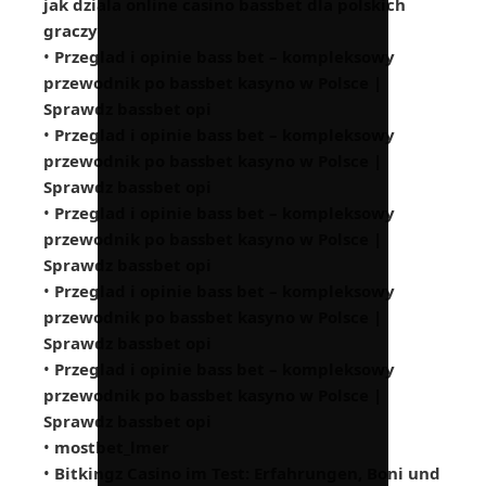
jak dziala online casino bassbet dla polskich
graczy
•
Przeglad i opinie bass bet – kompleksowy
przewodnik po bassbet kasyno w Polsce |
Sprawdz bassbet opi
•
Przeglad i opinie bass bet – kompleksowy
przewodnik po bassbet kasyno w Polsce |
Sprawdz bassbet opi
•
Przeglad i opinie bass bet – kompleksowy
przewodnik po bassbet kasyno w Polsce |
Sprawdz bassbet opi
•
Przeglad i opinie bass bet – kompleksowy
przewodnik po bassbet kasyno w Polsce |
Sprawdz bassbet opi
•
Przeglad i opinie bass bet – kompleksowy
przewodnik po bassbet kasyno w Polsce |
Sprawdz bassbet opi
•
mostbet_lmer
•
Bitkingz Casino im Test: Erfahrungen, Boni und