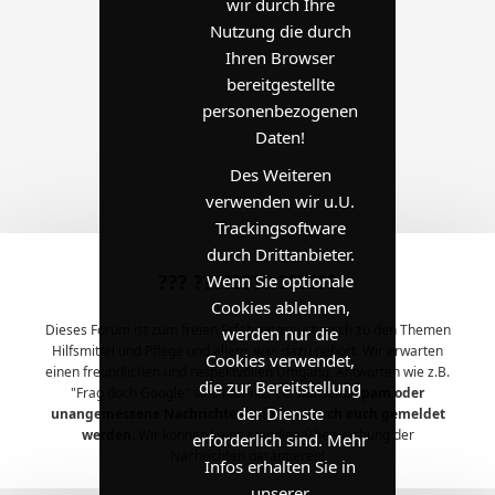
wir durch Ihre
Nutzung die durch
Ihren Browser
bereitgestellte
personenbezogenen
Daten!
Des Weiteren
verwenden wir u.U.
Trackingsoftware
durch Drittanbieter.
??? ???????? ??????
Wenn Sie optionale
Cookies ablehnen,
Dieses Forum ist zum freien Erfahrungsaustausch zu den Themen
werden nur die
Hilfsmittel und Pflege und allem, was dazu gehört. Wir erwarten
Cookies verwendet,
einen freundlichen und respektvollen Umgang. Antworten wie z.B.
die zur Bereitstellung
"Frag doch Google" sind hier nicht erwünscht.
Spam oder
der Dienste
unangemessene Nachrichten müssen durch euch gemeldet
werden.
Wir können keine ständige Überwachung der
erforderlich sind. Mehr
Nachrichten garantieren!
Infos erhalten Sie in
unserer