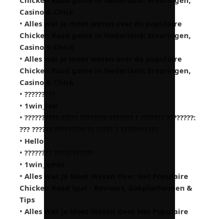
Chicken Road game in Nederland: Ervaringen,
Casino & Chick
•
Alles wat je moet weten over de populaire
Chicken Road game in Nederland: Ervaringen,
Casino & Chick
•
Alles wat je moet weten over de populaire
Chicken Road game in Nederland: Ervaringen,
Casino & Chick
•
?????????
•
1win_iesi
•
?????????? ????? ???????? ??????? ? ??????? ????????:
??? ?????? ????????? ?? ????? ? ???????????
•
Hello
•
???????? ????? ??????
•
1win_qmki
•
Alles Wat Je Moet Weten Over Het Populaire
Chicken Road Spel - Reviews, Gokplatformen &
Tips
•
Alles Wat Je Moet Weten Over Het Populaire