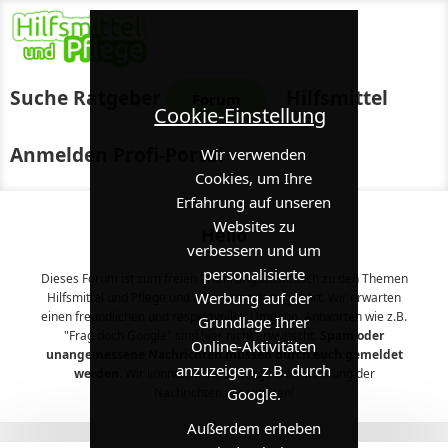
Suche
Ratgeber
Hilfsmittel
Forum
Cookie-Einstellung
Anmelden
Profi-Portal
Wir verwenden
Cookies, um Ihre
Erfahrung auf unseren
Websites zu
Hello
verbessern und um
personalisierte
Dieses Forum ist zum freien Erfahrungsaustausch zu den Themen
Werbung auf der
Hilfsmittel und Pflege und allem, was dazu gehört. Wir erwarten
einen freundlichen und respektvollen Umgang. Antworten wie z.B.
Grundlage Ihrer
"Frag doch Google" sind hier nicht erwünscht.
Spam oder
Online-Aktivitäten
unangemessene Nachrichten müssen durch euch gemeldet
anzuzeigen, z.B. durch
werden.
Wir können keine ständige Überwachung der
Google.
Nachrichten garantieren!
Außerdem erheben