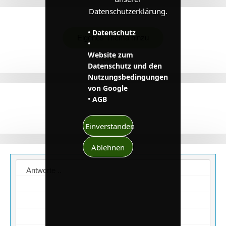
Datenschutzerklärung.
•
Datenschutz
Eigenes Thema hinzu
•
Website zum
Zurück
Datenschutz und den
Nutzungsbedingungen
von Google
•
AGB
Einverstanden
Ablehnen