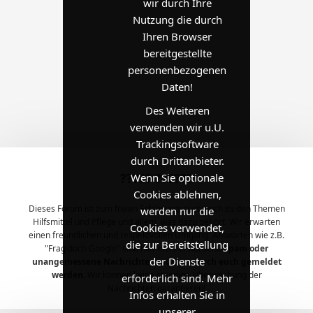
wir durch Ihre
Nutzung die durch
Ihren Browser
bereitgestellte
personenbezogenen
Daten!
Des Weiteren
verwenden wir u.U.
Trackingsoftware
durch Drittanbieter.
????? ??????
Wenn Sie optionale
Cookies ablehnen,
Dieses Forum ist zum freien Erfahrungsaustausch zu den Themen
werden nur die
Hilfsmittel und Pflege und allem, was dazu gehört. Wir erwarten
Cookies verwendet,
einen freundlichen und respektvollen Umgang. Antworten wie z.B.
die zur Bereitstellung
"Frag doch Google" sind hier nicht erwünscht.
Spam oder
der Dienste
unangemessene Nachrichten müssen durch euch gemeldet
werden.
Wir können keine ständige Überwachung der
erforderlich sind. Mehr
Nachrichten garantieren!
Infos erhalten Sie in
unserer