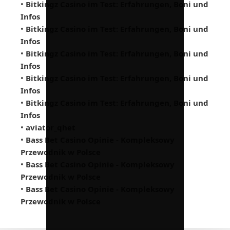
•
Bitkingz Casino im Test: Erfahrungen, Boni und
Infos
•
Bitkingz Casino im Test: Erfahrungen, Boni und
Infos
•
Bitkingz Casino im Test: Erfahrungen, Boni und
Infos
•
Bitkingz Casino im Test: Erfahrungen, Boni und
Infos
•
Bitkingz Casino im Test: Erfahrungen, Boni und
Infos
•
aviator_qhet
•
Bass Bet Casino Opinie - Kompleksowy
Przewodnik w Polsce
•
Bass Bet Casino Opinie - Kompleksowy
Przewodnik w Polsce
•
Bass Bet Casino Opinie - Kompleksowy
Przewodnik w Polsce