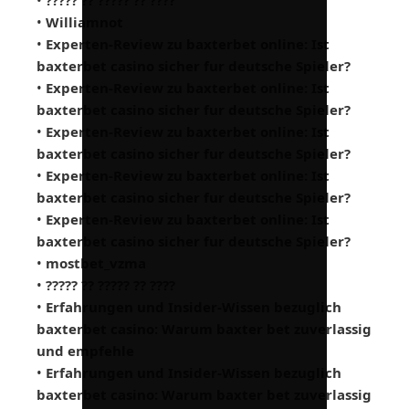
•
????? ?? ????? ?? ????
•
Williamnot
•
Experten-Review zu baxterbet online: Ist
baxterbet casino sicher fur deutsche Spieler?
•
Experten-Review zu baxterbet online: Ist
baxterbet casino sicher fur deutsche Spieler?
•
Experten-Review zu baxterbet online: Ist
baxterbet casino sicher fur deutsche Spieler?
•
Experten-Review zu baxterbet online: Ist
baxterbet casino sicher fur deutsche Spieler?
•
Experten-Review zu baxterbet online: Ist
baxterbet casino sicher fur deutsche Spieler?
•
mostbet_vzma
•
????? ?? ????? ?? ????
•
Erfahrungen und Insider-Wissen bezuglich
baxterbet casino: Warum baxter bet zuverlassig
und empfehle
•
Erfahrungen und Insider-Wissen bezuglich
baxterbet casino: Warum baxter bet zuverlassig