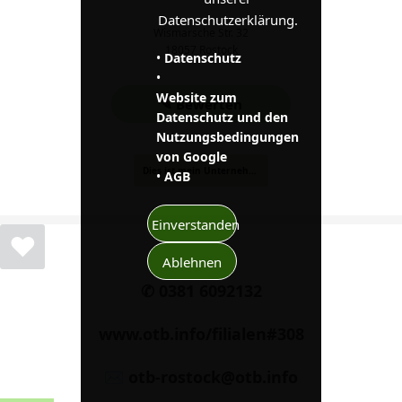
Datenschutzerklärung.
Wismarsche Str. 32
18057 Rostock
•
Datenschutz
•
Website zum
✎ Bewerten
Datenschutz und den
Nutzungsbedingungen
von Google
Dies ist mein Unternehmen
•
AGB
Einverstanden
❤
Ablehnen
✆ 0381 6092132
www.otb.info/filialen#308
✉ otb-rostock@otb.info