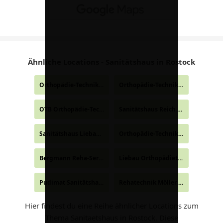
Ähnliche Locations - Sanitätshaus in Rostock
Orthopädie-Technik-Service aktiv GmbH
Orthopädie-Technik Scharpenberg e.K.
- Rostock
OTB Orthopädie-Technik GmbH
Sanitätshaus Reich & Rathmann Rostock
- Rostock
Sanitätshaus Liebau Südstadtklinikum Rostock
Orthopädie-Technik Scharpenberg e.K.
- Rostock
Bergmann Reha-Service
Liebau Orthopädietechnik
- Rostock
- Rostock
Pudimat Sanitätshaus am Boulevard Lütten Klein
Rehatechnik Möller GmbH
- Rostock
- Rostock
Hier findest du eine Reihe ähnlicher Locations zum
Thema Sanitaetshaus in Rostock. Diese