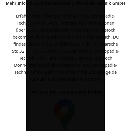
Mehr Infos zu Sanitätshaus OTB Orthopädie-Technik GmbH
Erfahre mehr über Sanitätshaus OTB Orthopädie-
Technik GmbH. Viele interessante Informationen
über OTB Orthopädie-Technik GmbH aus Rostock
bekommst du hier schon vor dem ersten Besuch. Du
findest den/die/das Sanitätshaus in der Wismarsche
Str. 32 in 18057 Rostock. Du kannst OTB Orthopädie-
Technik GmbH am Montag Dienstag Mittwoch
Donnerstag persönlich besuchen. OTB Orthopädie-
Technik GmbH gehört bei hilfsmittel-und-pflege.de
zur Rubrik sanitaetshaus in Rostock.
Ort jetzt bei Google Maps finden