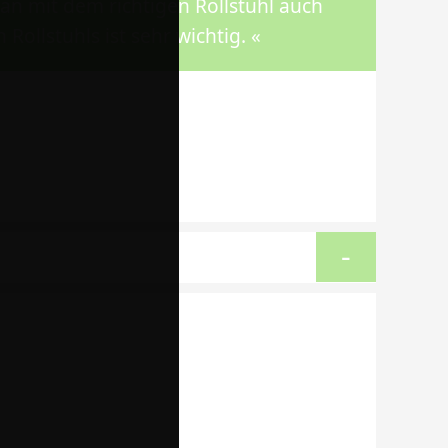
an mit dem richtigen Rollstuhl auch
Rollstuhls ist sehr wichtig. «
-