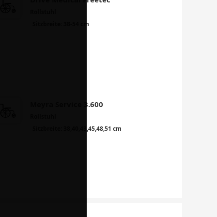
Rollstuhl
Sitzbreite: 38-54 cm
Meyra Service 3.600
Rollstuhl
Sitzbreite: 38,40,43,45,48,51 cm