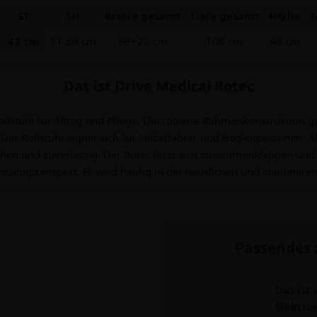
ST
SH
Breite gesamt
Tiefe gesamt
H�he
N
43 cm
51-56 cm
SB+20 cm
106 cm
94 cm
Das ist Drive Medical Rotec
rollstuhl für Alltag und Pflege. Die robuste Rahmenkonstruktion g
Der Rollstuhl eignet sich für Selbstfahrer und Begleitpersonen.
chen und zuverlässig. Der Rotec lässt sich zusammenklappen und 
hrzeugtransport. Er wird häufig in der häuslichen und stationäre
Passendes 
Das ist 
Elektro