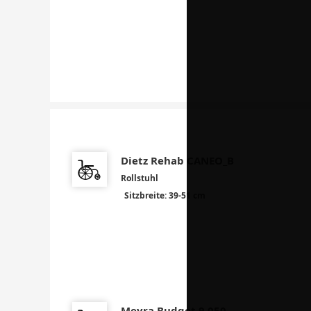
Dietz Rehab CANEO_B
Rollstuhl
Sitzbreite: 39-51 cm
Meyra Budget 9.050