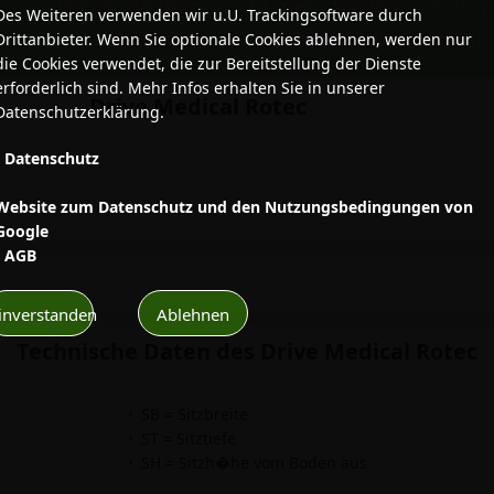
» Wenn die Beine nicht mehr wollen, bleibt m
Des Weiteren verwenden wir u.U. Trackingsoftware durch
weiterhin mobil. Die Wahl des richtigen 
Drittanbieter. Wenn Sie optionale Cookies ablehnen, werden nur
die Cookies verwendet, die zur Bereitstellung der Dienste
erforderlich sind. Mehr Infos erhalten Sie in unserer
Drive Medical Rotec
Datenschutzerklärung.
•
Datenschutz
•
Website zum Datenschutz und den Nutzungsbedingungen von
Google
•
AGB
inverstanden
Ablehnen
Technische Daten des Drive Medical Rotec
SB = Sitzbreite
ST = Sitztiefe
SH = Sitzh�he vom Boden aus