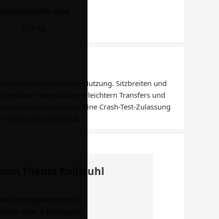
utzergewicht max.
125 Kg
ewährleistet eine sichere Nutzung. Sitzbreiten und
 Abnehmbare Beinstützen erleichtern Transfers und
platzsparend verstauen. Eine Crash-Test-Zulassung
n Versorgung eingesetzt.
zum Thema Rollstuhl
der richtige Rollstuhl
mobil oder E-Rollstuhl?