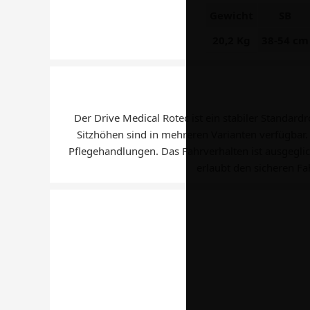
Gewicht
SB
20,2 Kg
38-54 cm
Der Drive Medical Rotec ist ein stabiler Standard
Sitzhöhen sind in mehreren Varianten verfügbar. 
Pflegehandlungen. Das Fahrverhalten ist ausgegli
erlaubt den sicheren Fa