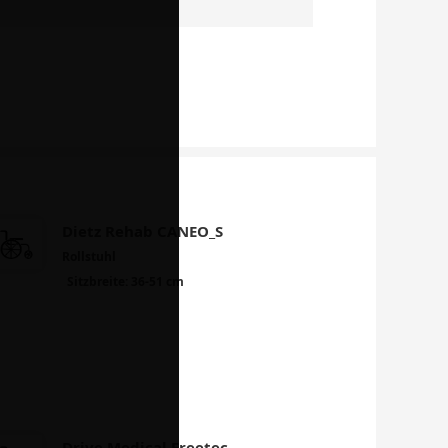
Dietz Rehab CANEO_S
Rollstuhl
Sitzbreite: 36-51 cm
Drive Medical Freetec