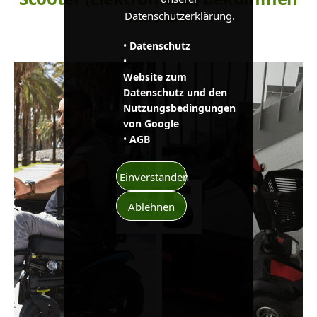
kannst.
Datenschutzerklärung.
•
Datenschutz
•
Website zum
Datenschutz und den
Nutzungsbedingungen
von Google
•
AGB
Einverstanden
Ablehnen