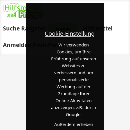
Suche
Ratgeber
Hilfsmittel
Forum
Cookie-Einstellung
Anmelden
Profi-Portal
Wir verwenden
Cookies, um Ihre
Erfahrung auf unseren
Websites zu
verbessern und um
personalisierte
Werbung auf der
Grundlage Ihrer
Online-Aktivitäten
anzuzeigen, z.B. durch
Google.
Außerdem erheben