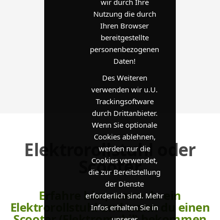
wir durch Ihre
Nutzung die durch
Ihren Browser
bereitgestellte
personenbezogenen
Daten!
Des Weiteren
verwenden wir u.U.
Trackingsoftware
durch Drittanbieter.
Wenn Sie optionale
Cookies ablehnen,
Elektrorollstuhl oder
werden nur die
Scooter
Cookies verwendet,
die zur Bereitstellung
der Dienste
Erfahre hier, wann du ein
erforderlich sind. Mehr
Elektrorollstuhl und wann du einen
Infos erhalten Sie in
Scooter (Elektromobil) bekommen
unserer