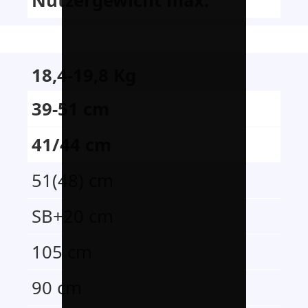
Nutzergewicht max.
18,4-19,8 Kg
39-51 cm
41/44 cm
51(48) cm
SB+20 cm
105 cm
90 cm