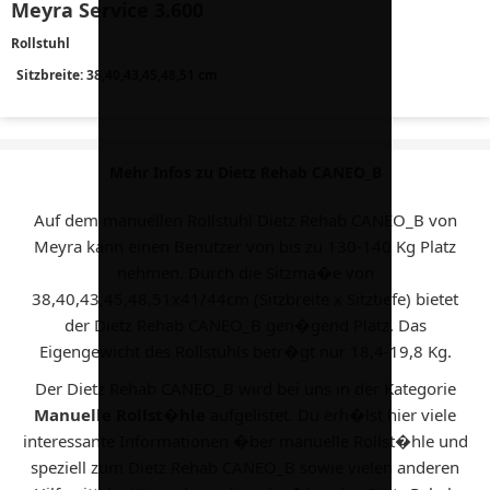
Meyra Service 3.600
Rollstuhl
Sitzbreite: 38,40,43,45,48,51 cm
Mehr Infos zu Dietz Rehab CANEO_B
Auf dem manuellen Rollstuhl Dietz Rehab CANEO_B von
Meyra kann einen Benutzer von bis zu 130-140 Kg Platz
nehmen. Durch die Sitzma�e von
38,40,43,45,48,51x41/44cm (Sitzbreite x Sitztiefe) bietet
der Dietz Rehab CANEO_B gen�gend Platz. Das
Eigengewicht des Rollstuhls betr�gt nur 18,4-19,8 Kg.
Der Dietz Rehab CANEO_B wird bei uns in der Kategorie
Manuelle Rollst�hle
aufgelistet. Du erh�lst hier viele
interessante Informationen �ber manuelle Rollst�hle und
speziell zum Dietz Rehab CANEO_B sowie vielen anderen