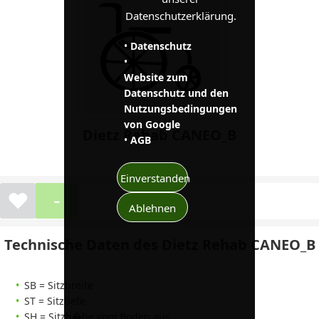
Datenschutzerklärung.
•
Datenschutz
•
Website zum
Datenschutz und den
Nutzungsbedingungen
von Google
Dietz Rehab CANEO_B
•
AGB
Einverstanden
-
❤
Ablehnen
Technische Daten des Dietz Rehab CANEO_B
SB = Sitzbreite
ST = Sitztiefe
SH = Sitzh�he vom Boden aus