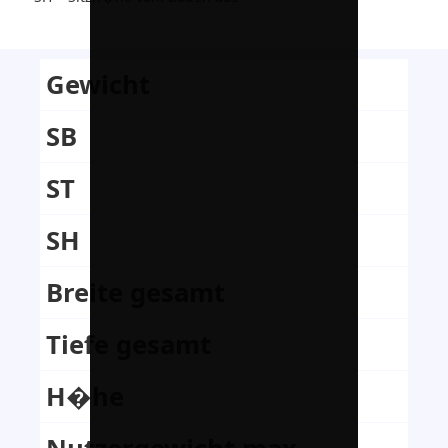
Gewicht
SB
ST
SH
Breite gesamt
Tiefe gesamt
H�he