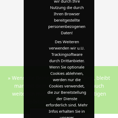
wir durch Ihre
Nutzung die durch
Ihren Browser
bereitgestellte
personenbezogenen
Daten!
Des Weiteren
verwenden wir u.U.
Trackingsoftware
durch Drittanbieter.
Wenn Sie optionale
Cookies ablehnen,
» Wenn die Beine nicht mehr wollen, bleibt
werden nur die
man mit dem richtigen Rollstuhl auch
Cookies verwendet,
die zur Bereitstellung
weiterhin mobil. Die Wahl des richtigen
der Dienste
Rollstuhls ist sehr wichtig. «
erforderlich sind. Mehr
Infos erhalten Sie in
unserer