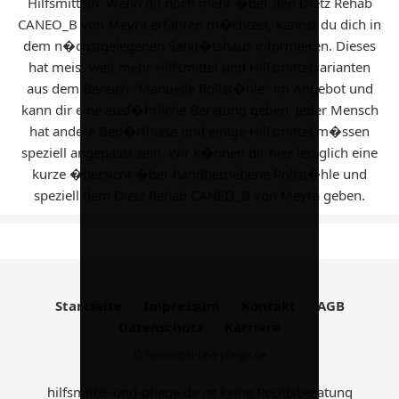
Hilfsmitteln. Wenn du noch mehr �ber den Dietz Rehab
CANEO_B von Meyra erfahren m�chtest, kannst du dich in
dem n�chstgelegenen Sanit�tshaus informieren. Dieses
hat meist weit mehr Hilfsmittel und Hilfsmittelvarianten
aus dem Bereich "Manuelle Rollst�hle" im Angebot und
kann dir eine ausf�hrliche Beratung geben. Jeder Mensch
hat andere Bed�rfnisse und einige Hilfsmittel m�ssen
speziell angepasst sein. Wir k�nnen dir hier lediglich eine
kurze �bersicht �ber handbetriebene Rollst�hle und
speziell dem Dietz Rehab CANEO_B von Meyra geben.
Startseite
Impressum
Kontakt
AGB
Datenschutz
Karriere
© hilfsmittel-und-pflege.de
hilfsmittel-und-pflege.de ist keine Rechtsberatung