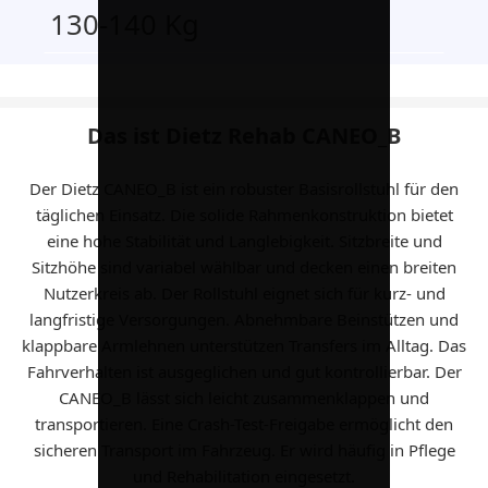
130-140 Kg
Das ist Dietz Rehab CANEO_B
Der Dietz CANEO_B ist ein robuster Basisrollstuhl für den
täglichen Einsatz. Die solide Rahmenkonstruktion bietet
eine hohe Stabilität und Langlebigkeit. Sitzbreite und
Sitzhöhe sind variabel wählbar und decken einen breiten
Nutzerkreis ab. Der Rollstuhl eignet sich für kurz- und
langfristige Versorgungen. Abnehmbare Beinstützen und
klappbare Armlehnen unterstützen Transfers im Alltag. Das
Fahrverhalten ist ausgeglichen und gut kontrollierbar. Der
CANEO_B lässt sich leicht zusammenklappen und
transportieren. Eine Crash-Test-Freigabe ermöglicht den
sicheren Transport im Fahrzeug. Er wird häufig in Pflege
und Rehabilitation eingesetzt.