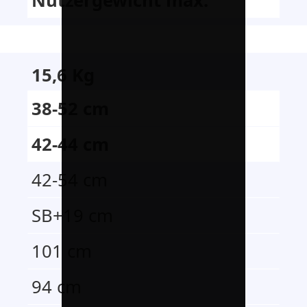
Nutzergewicht max.
15,6 Kg
38-52 cm
42-44 cm
42-54 cm
SB+19 cm
101 cm
94 cm