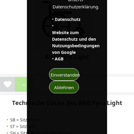
Datenschutzerklärung.
•
Datenschutz
•
Website zum
Datenschutz und den
Nutzungsbedingungen
von Google
B&B Pyro Light
•
AGB
Einverstanden
-
❤
Ablehnen
Technische Daten des B&B Pyro Light
SB = Sitzbreite
ST = Sitztiefe
SH = Sitzh�he vom Boden aus