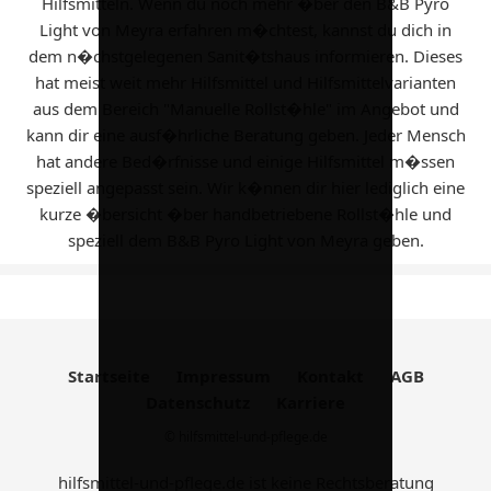
Hilfsmitteln. Wenn du noch mehr �ber den B&B Pyro
Light von Meyra erfahren m�chtest, kannst du dich in
dem n�chstgelegenen Sanit�tshaus informieren. Dieses
hat meist weit mehr Hilfsmittel und Hilfsmittelvarianten
aus dem Bereich "Manuelle Rollst�hle" im Angebot und
kann dir eine ausf�hrliche Beratung geben. Jeder Mensch
hat andere Bed�rfnisse und einige Hilfsmittel m�ssen
speziell angepasst sein. Wir k�nnen dir hier lediglich eine
kurze �bersicht �ber handbetriebene Rollst�hle und
speziell dem B&B Pyro Light von Meyra geben.
Startseite
Impressum
Kontakt
AGB
Datenschutz
Karriere
© hilfsmittel-und-pflege.de
hilfsmittel-und-pflege.de ist keine Rechtsberatung