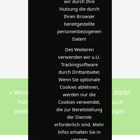
wir durch Ihre
Nutzung die durch
Ihren Browser
bereitgestellte
personenbezogenen
Daten!
Des Weiteren
verwenden wir u.U.
Trackingsoftware
durch Drittanbieter.
Wenn Sie optionale
Cookies ablehnen,
» Wenn die Beine nicht mehr wollen, bleibt
werden nur die
man mit dem richtigen Rollstuhl auch
Cookies verwendet,
die zur Bereitstellung
weiterhin mobil. Die Wahl des richtigen
der Dienste
Rollstuhls ist sehr wichtig. «
erforderlich sind. Mehr
Infos erhalten Sie in
unserer