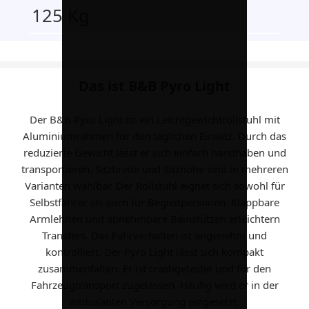
125 Kg
Das ist B&B Pyro Light
Der B&B Pyro Light ist ein Leichtgewichtrollstuhl mit
Aluminiumrahmen für den täglichen Einsatz. Durch das
reduzierte Gewicht lässt er sich einfach handhaben und
transportieren. Sitzbreite und Sitzhöhe sind in mehreren
Varianten wählbar. Der Rollstuhl eignet sich sowohl für
Selbstfahrer als auch für Begleitpersonen. Klappbare
Armlehnen und abnehmbare Beinstützen erleichtern
Transfers. Das Fahrverhalten ist angenehm und
kontrolliert. Der Pyro Light lässt sich kompakt
zusammenfalten. Er ist crashgetestet und für den
Fahrzeugtransport zugelassen. Häufig wird er in der
ambulanten Versorgung eingesetzt.