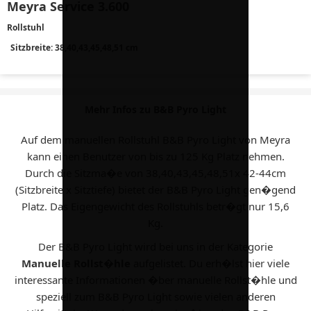
Meyra Service 3.600
Rollstuhl
Sitzbreite: 38,40,43,45,48,51 cm
Mehr Infos zu B&B Pyro Light
Auf dem manuellen Rollstuhl B&B Pyro Light von Meyra
kann einen Benutzer von bis zu 125 Kg Platz nehmen.
Durch die Sitzma�e von 38,40,43,45,48,51x 42-44cm
(Sitzbreite x Sitztiefe) bietet der B&B Pyro Light gen�gend
Platz. Das Eigengewicht des Rollstuhls betr�gt nur 15,6
Kg.
Der B&B Pyro Light wird bei uns in der Kategorie
Manuelle Rollst�hle
aufgelistet. Du erh�lst hier viele
interessante Informationen �ber manuelle Rollst�hle und
speziell zum B&B Pyro Light sowie vielen anderen