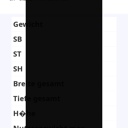
Gewicht
SB
ST
SH
Breite gesamt
Tiefe gesamt
H�he