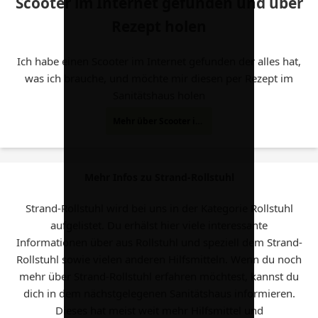
Scooter im Internet gefunden und über
Rezept holen
Ich habe einen Scooter im Internet gefunden der alles hat,
was ich brauche, und möchte mir diesen per Rezept im
Sanitätshaus holen
Mehr über Scooter im Internet gefunden und über Rezept holen
Mehr Infos zu Strand-Rollstuhl
Strand-Rollstuhl wird bei uns in der Kategorie Rollstuhl
aufgelistet. Du erhälst hier viele interessante
Informationen über aus Rollstuhl und speziell dem Strand-
Rollstuhl sowie vielen anderen Hilfsmitteln. Wenn du noch
mehr über Strand-Rollstuhl erfahren möchtest, kannst du
dich in dem nächstgelegenen Sanitätshaus informieren.
Dieses hat meist weit mehr Hilfsmittel und