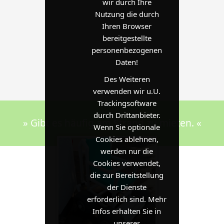
wir durch Ihre
Nutzung die durch
Ihren Browser
bereitgestellte
personenbezogenen
Daten!
Des Weiteren
verwenden wir u.U.
Trackingsoftware
durch Drittanbieter.
» Gibt es häufig am Strand zu mieten. «
Wenn Sie optionale
Cookies ablehnen,
werden nur die
Cookies verwendet,
die zur Bereitstellung
der Dienste
erforderlich sind. Mehr
Infos erhalten Sie in
unserer