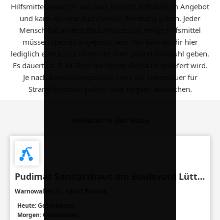
Hilfsmittelvarianten aus dem Bereich Rollstuhl im Angebot
und kann dir eine ausführliche Beratung geben. Jeder
Mensch hat andere Bedürfnisse und einige Hilfsmittel
müssen speziell angepasst sein. Wir können dir hier
lediglich eine kurze Übersicht über Strand-Rollstuhl geben.
Es dauert ca. 7-14 Tage bis Strand-Rollstuhl geliefert wird.
Je nach Bearbeitungsdauer kann die Lieferdauer für
Strand-Rollstuhl positiv oder negativ abweichen.
Anbieter in der Nähe
Pudimat Sanitätshaus am Boulevard Lütten Klein
Warnowallee 31 , 18107 Rostock
Heute: Geschlossen
Morgen: Geschlossen