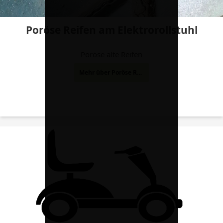
Poröse Reifen am Elektrorollstuhl
Poröse alte Reifen
Mehr über Poröse Reifen am Elektrorollstuhl