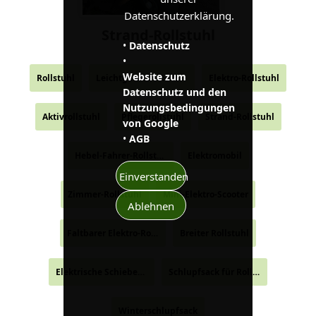
Datenschutzerklärung.
Strand-Rollstuhl
•
Datenschutz
•
Website zum
Rollstuhl
Leichtgewicht-Rollstuhl
Elektro-Rollstuhl
Datenschutz und den
Nutzungsbedingungen
Aktivrollstuhl
Pflegerollstuhl
Strand-Rollstuhl
von Google
•
AGB
Hebel-Fahrer-Rollstuhl
Elektromobil
Einverstanden
Zimmer-Rollstuhl
Mini-Elektro-Scooter
Ablehnen
Faltbarer Elektro-Rollstuhl
Breiter Rollstuhl
Elektrische Schiebehilfe
Schlupfsack für Rollstuhl
Winterschlupfsack