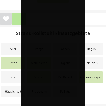
-
❤
Strand-Rollstuhl Einsatzgebiete
Alter
Pflege
Gehen
Liegen
Sitzen
Mobilisieren
Hygiene
Dekubitus
Indoor
Outdoor
Per Rezept
Aufpreis möglich
Häuslichkeit
Pflegeheim
Palliativ