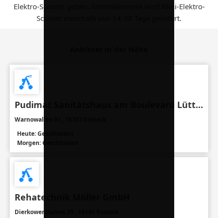
Elektro-Scooter geben. Normalerweise wird Mini-Elektro-
Scooter innerhalb von 14-30 Tage geliefert.
Anbieter in der Nähe
Pudimat Sanitätshaus am Boulevard Lütten Klein
Warnowallee 31 , 18107 Rostock
Heute: Geschlossen
Morgen: Geschlossen
Rehatechnik Möller GmbH
Dierkower Damm 20 , 18146 Rostock