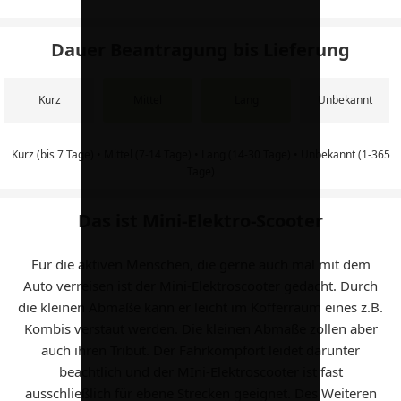
Dauer Beantragung bis Lieferung
Kurz
Mittel
Lang
Unbekannt
Kurz (bis 7 Tage) • Mittel (7-14 Tage) • Lang (14-30 Tage) • Unbekannt (1-365
Tage)
Das ist Mini-Elektro-Scooter
Für die aktiven Menschen, die gerne auch mal mit dem
Auto verreisen ist der Mini-Elektroscooter gedacht. Durch
die kleinen Abmaße kann er leicht im Kofferraum eines z.B.
Kombis verstaut werden. Die kleinen Abmaße zollen aber
auch ihren Tribut. Der Fahrkompfort leidet darunter
beachtlich und der MIni-Elektroscooter ist fast
ausschließlich für ebene Strecken geeignet. Des Weiteren