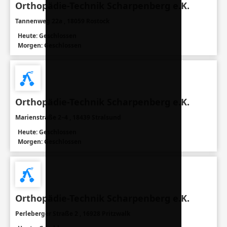
Orthopädie-Technik Scharpenberg e.K.
Tannenweg 22a , 18059 Rostock
Heute: Geschlossen
Morgen: Geschlossen
Orthopädie-Technik Scharpenberg e.K.
Marienstraße 2–4 , 18439 Stralsund
Heute: Geschlossen
Morgen: Geschlossen
Orthopädie-Technik Scharpenberg e.K.
Perleberger Straße 2 , 16928 Pritzwalk