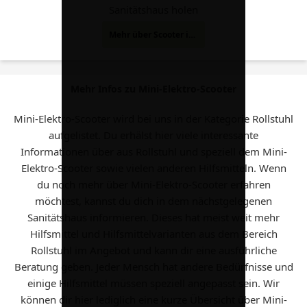
Sanitätshaus holen
Mehr über Scooter im Internet gefunden und über Rezept holen
Mehr Infos zu Mini-Elektro-Scooter
Mini-Elektro-Scooter wird bei uns in der Kategorie Rollstuhl
aufgelistet. Du erhälst hier viele interessante
Informationen über aus Rollstuhl und speziell dem Mini-
Elektro-Scooter sowie vielen anderen Hilfsmitteln. Wenn
du noch mehr über Mini-Elektro-Scooter erfahren
möchtest, kannst du dich in dem nächstgelegenen
Sanitätshaus informieren. Dieses hat meist weit mehr
Hilfsmittel und Hilfsmittelvarianten aus dem Bereich
Rollstuhl im Angebot und kann dir eine ausführliche
Beratung geben. Jeder Mensch hat andere Bedürfnisse und
einige Hilfsmittel müssen speziell angepasst sein. Wir
können dir hier lediglich eine kurze Übersicht über Mini-