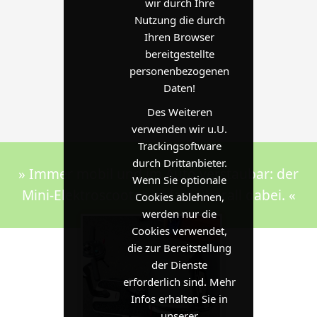
wir durch Ihre
Nutzung die durch
Ihren Browser
bereitgestellte
personenbezogenen
Daten!
Des Weiteren
verwenden wir u.U.
Trackingsoftware
durch Drittanbieter.
» Immer mobil und im Auto verstaubar: der
Wenn Sie optionale
Mini-Elektroscooter ist fast überall dabei. «
Cookies ablehnen,
werden nur die
Cookies verwendet,
die zur Bereitstellung
der Dienste
erforderlich sind. Mehr
Infos erhalten Sie in
unserer