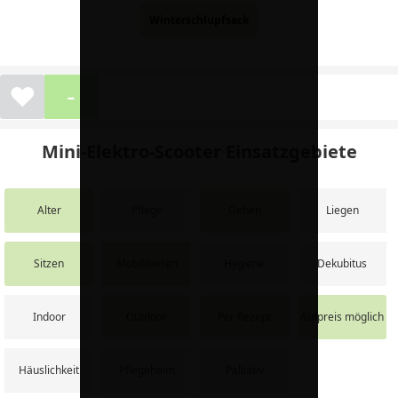
Winterschlupfsack
-
❤
Mini-Elektro-Scooter Einsatzgebiete
Alter
Pflege
Gehen
Liegen
Sitzen
Mobilisieren
Hygiene
Dekubitus
Indoor
Outdoor
Per Rezept
Aufpreis möglich
Häuslichkeit
Pflegeheim
Palliativ