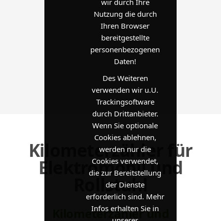
wir durch Ihre
Nutzung die durch
Ihren Browser
bereitgestellte
personenbezogenen
Daten!
Des Weiteren
verwenden wir u.U.
Trackingsoftware
durch Drittanbieter.
Wenn Sie optionale
Cookies ablehnen,
Kilometerzähler für
werden nur die
Elektromobil und
Cookies verwendet,
die zur Bereitstellung
Rollstuhl
der Dienste
erforderlich sind. Mehr
Infos erhalten Sie in
Kilometerzähler und
unserer